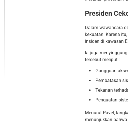
Presiden Cek
Dalam wawancara de
kekuatan. Karena itu
insiden di kawasan E
Ia juga menyinggung 
tersebut meliputi:
Gangguan akses 
Pembatasan si
Tekanan terhada
Penguatan sist
Menurut Pavel, langk
menunjukkan bahwa a