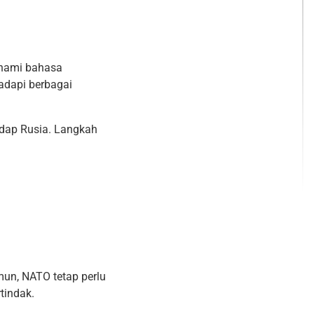
ahami bahasa
adapi berbagai
adap Rusia. Langkah
mun, NATO tetap perlu
tindak.