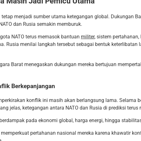
na Masih Jadi Pemicu Utama
a tetap menjadi sumber utama ketegangan global. Dukungan Ba
NATO dan Rusia semakin memburuk.
ggota NATO terus memasok bantuan
militer
, sistem pertahanan,
a. Rusia menilai langkah tersebut sebagai bentuk keterlibatan
a-negara Barat menegaskan dukungan mereka bertujuan mempert
flik Berkepanjangan
mperkirakan konflik ini masih akan berlangsung lama. Selama 
ng jelas, ketegangan antara NATO dan Rusia di prediksi terus
 berdampak pada ekonomi global, harga energi, hingga stabilitas 
 memperkuat pertahanan nasional mereka karena khawatir konfl
a.