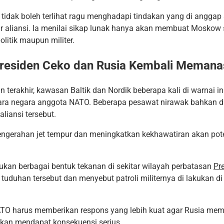
tidak boleh terlihat ragu menghadapi tindakan yang di anggap
ur aliansi. Ia menilai sikap lunak hanya akan membuat Moskow
litik maupun militer.
residen Ceko dan Rusia Kembali Memana
 terakhir, kawasan Baltik dan Nordik beberapa kali di warnai i
ara negara anggota NATO. Beberapa pesawat nirawak bahkan di 
liansi tersebut.
engerahan jet tempur dan meningkatkan kekhawatiran akan pote
ukan berbagai bentuk tekanan di sekitar wilayah perbatasan
Pr
uhan tersebut dan menyebut patroli militernya di lakukan di
NATO harus memberikan respons yang lebih kuat agar Rusia me
akan mendapat konsekuensi serius.