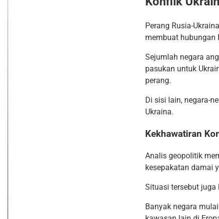
Konflik Ukrai
Perang Rusia-Ukrain
membuat hubungan 
Sejumlah negara an
pasukan untuk Ukrain
perang.
Di sisi lain, negar
Ukraina.
Kekhawatiran Kon
Analis geopolitik me
kesepakatan damai ya
Situasi tersebut juga
Banyak negara mulai
kawasan lain di Erop