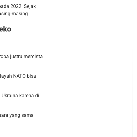
pada 2022. Sejak
masing-masing.
Ceko
ropa justru meminta
ilayah NATO bisa
Ukraina karena di
uara yang sama