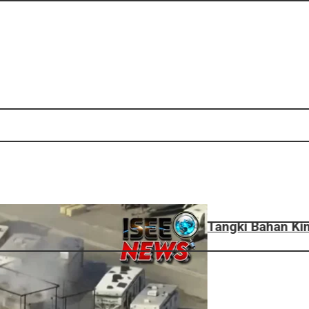
Tangki Bahan Kimia Bocor di California, 40 Ribu