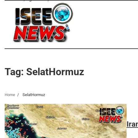
Skip
to
content
Tag:
SelatHormuz
Home
SelatHormuz
Ira