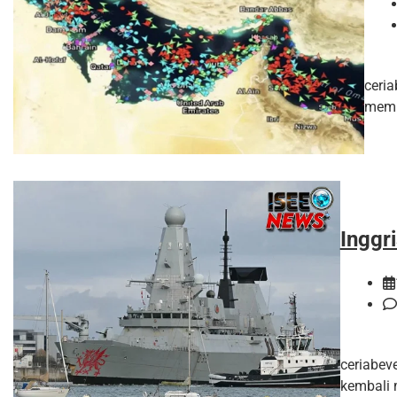
ceria
membe
Inggr
ceriabev
kembali m