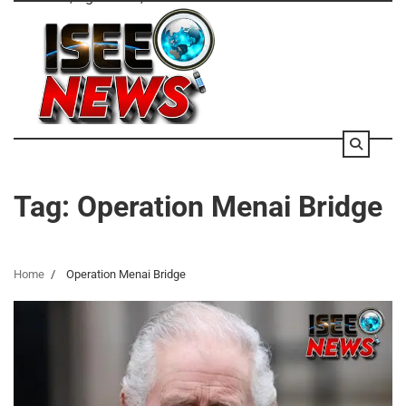
Skip
to
content
Tag:
Operation Menai Bridge
Home
Operation Menai Bridge