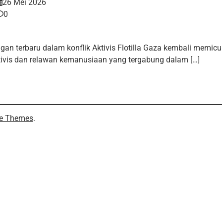
26 Mei 2026
0
an terbaru dalam konflik Aktivis Flotilla Gaza kembali memicu p
tivis dan relawan kemanusiaan yang tergabung dalam […]
e Themes
.