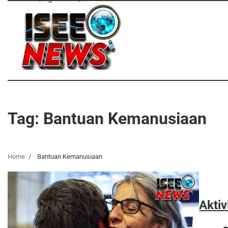
Skip
to
content
Tag:
Bantuan Kemanusiaan
Home
Bantuan Kemanusiaan
Aktiv