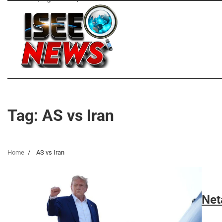
Skip
to
content
Tag:
AS vs Iran
Home
AS vs Iran
Net